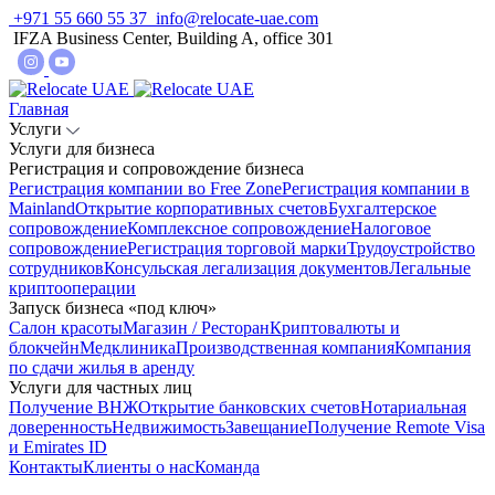
+971 55 660 55 37
info@relocate-uae.com
IFZA Business Center, Building A, office 301
Главная
Услуги
Услуги для бизнеса
Регистрация и сопровождение бизнеса
Регистрация компании во Free Zone
Регистрация компании в
Mainland
Открытие корпоративных счетов
Бухгалтерское
сопровождение
Комплексное сопровождение
Налоговое
сопровождение
Регистрация торговой марки
Трудоустройство
сотрудников
Консульская легализация документов
Легальные
криптооперации
Запуск бизнеса «под ключ»
Салон красоты
Магазин / Ресторан
Криптовалюты и
блокчейн
Медклиника
Производственная компания
Компания
по сдачи жилья в аренду
Услуги для частных лиц
Получение ВНЖ
Открытие банковских счетов
Нотариальная
доверенность
Недвижимость
Завещание
Получение Remote Visa
и Emirates ID
Контакты
Клиенты о нас
Команда