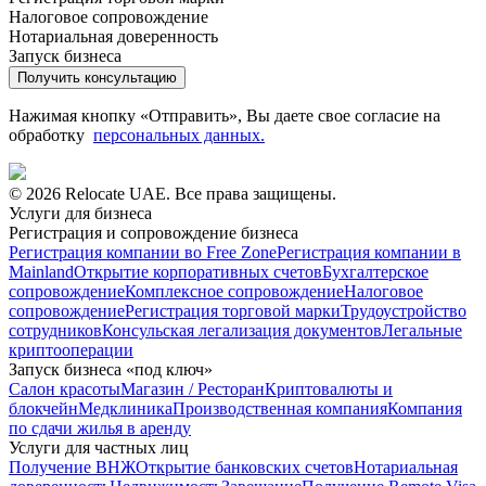
Налоговое сопровождение
Нотариальная доверенность
Запуск бизнеса
Получить консультацию
Нажимая кнопку «Отправить», Вы даете свое согласие на
обработку
персональных данных.
© 2026 Relocate UAE. Все права защищены.
Услуги для бизнеса
Регистрация и сопровождение бизнеса
Регистрация компании во Free Zone
Регистрация компании в
Mainland
Открытие корпоративных счетов
Бухгалтерское
сопровождение
Комплексное сопровождение
Налоговое
сопровождение
Регистрация торговой марки
Трудоустройство
сотрудников
Консульская легализация документов
Легальные
криптооперации
Запуск бизнеса «под ключ»
Салон красоты
Магазин / Ресторан
Криптовалюты и
блокчейн
Медклиника
Производственная компания
Компания
по сдачи жилья в аренду
Услуги для частных лиц
Получение ВНЖ
Открытие банковских счетов
Нотариальная