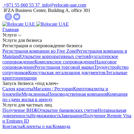
+971 55 660 55 37
info@relocate-uae.com
IFZA Business Center, Building A, office 301
Главная
Услуги
Услуги для бизнеса
Регистрация и сопровождение бизнеса
Регистрация компании во Free Zone
Регистрация компании в
Mainland
Открытие корпоративных счетов
Бухгалтерское
сопровождение
Комплексное сопровождение
Налоговое
сопровождение
Регистрация торговой марки
Трудоустройство
сотрудников
Консульская легализация документов
Легальные
криптооперации
Запуск бизнеса «под ключ»
Салон красоты
Магазин / Ресторан
Криптовалюты и
блокчейн
Медклиника
Производственная компания
Компания
по сдачи жилья в аренду
Услуги для частных лиц
Получение ВНЖ
Открытие банковских счетов
Нотариальная
доверенность
Недвижимость
Завещание
Получение Remote Visa
и Emirates ID
Контакты
Клиенты о нас
Команда