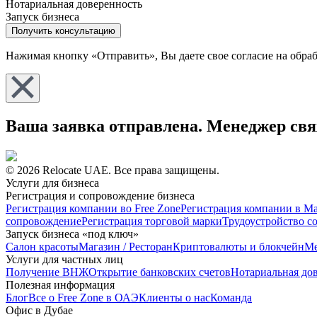
Нотариальная доверенность
Запуск бизнеса
Получить консультацию
Нажимая кнопку «Отправить», Вы даете свое согласие на обр
Ваша заявка отправлена. Менеджер свя
© 2026 Relocate UAE. Все права защищены.
Услуги для бизнеса
Регистрация и сопровождение бизнеса
Регистрация компании во Free Zone
Регистрация компании в Ma
сопровождение
Регистрация торговой марки
Трудоустройство с
Запуск бизнеса «под ключ»
Салон красоты
Магазин / Ресторан
Криптовалюты и блокчейн
Ме
Услуги для частных лиц
Получение ВНЖ
Открытие банковских счетов
Нотариальная до
Полезная информация
Блог
Все о Free Zone в ОАЭ
Клиенты о нас
Команда
Офис в Дубае