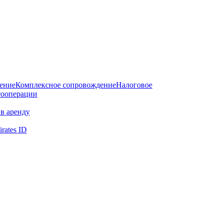
дение
Комплексное сопровождение
Налоговое
тооперации
в аренду
rates ID