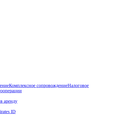
дение
Комплексное сопровождение
Налоговое
тооперации
в аренду
rates ID