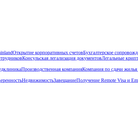
inland
Открытие корпоративных счетов
Бухгалтерское сопровож
отрудников
Консульская легализация документов
Легальные крип
дклиника
Производственная компания
Компания по сдачи жилья 
веренность
Недвижимость
Завещание
Получение Remote Visa и Emi