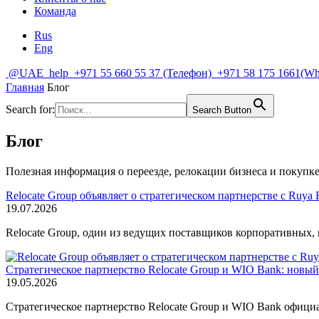
Команда
Rus
Eng
@UAE_help
+971 55 660 55 37
(Телефон)
+971 58 175 1661
(Wh
Главная
Блог
Search for:
Search Button
Блог
Полезная информация о переезде, релокации бизнеса и покупк
Relocate Group объявляет о стратегическом партнерстве с Ruya
19.07.2026
Relocate Group, один из ведущих поставщиков корпоративных, 
Стратегическое партнерство Relocate Group и WIO Bank: новы
19.05.2026
Стратегическое партнерство Relocate Group и WIO Bank офици