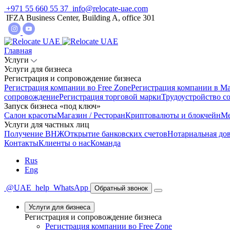
+971 55 660 55 37
info@relocate-uae.com
IFZA Business Center, Building A, office 301
Главная
Услуги
Услуги для бизнеса
Регистрация и сопровождение бизнеса
Регистрация компании во Free Zone
Регистрация компании в Ma
сопровождение
Регистрация торговой марки
Трудоустройство с
Запуск бизнеса «под ключ»
Салон красоты
Магазин / Ресторан
Криптовалюты и блокчейн
Ме
Услуги для частных лиц
Получение ВНЖ
Открытие банковских счетов
Нотариальная до
Контакты
Клиенты о нас
Команда
Rus
Eng
@UAE_help
WhatsApp
Обратный звонок
Услуги для бизнеса
Регистрация и сопровождение бизнеса
Регистрация компании во Free Zone