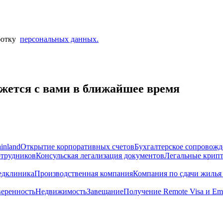
аботку
персональных данных.
жется с вами в ближайшее время
inland
Открытие корпоративных счетов
Бухгалтерское сопровож
отрудников
Консульская легализация документов
Легальные крип
дклиника
Производственная компания
Компания по сдачи жилья 
веренность
Недвижимость
Завещание
Получение Remote Visa и Emi